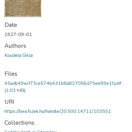
Date
1927-09-01
Authors
Koudela Géza
Files
45adb49ecf73ce574b431b8a837056d75ee99e1f.pdf
(1.03 MB)
URI
https://bea.fszek.hu/handle/20.500.14711/103551
Collections