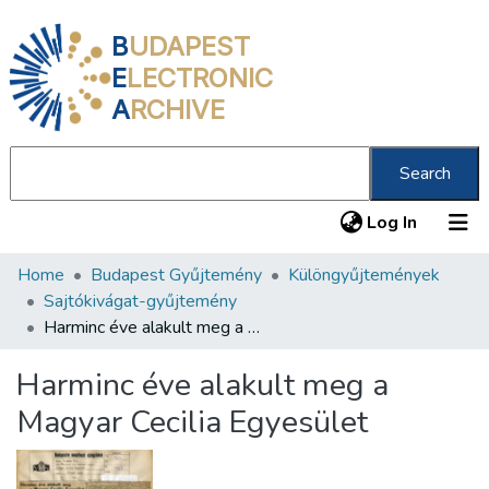
B
UDAPEST
E
LECTRONIC
A
RCHIVE
Search
(current
Log In
Home
Budapest Gyűjtemény
Különgyűjtemények
Communities & Collections
Sajtókivágat-gyűjtemény
All of DSpace
Harminc éve alakult meg a Magyar Cecilia Egyesület
Statistics
Harminc éve alakult meg a
About us
Magyar Cecilia Egyesület