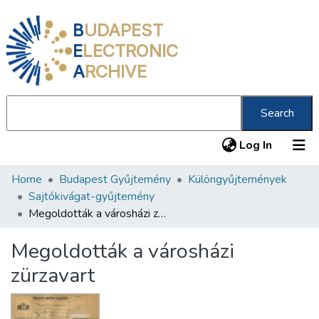
B
UDAPEST
E
LECTRONIC
A
RCHIVE
Search
(current
Log In
Home
Budapest Gyűjtemény
Különgyűjtemények
Communities & Collections
Sajtókivágat-gyűjtemény
All of DSpace
Megoldották a városházi zürzavart
Statistics
Megoldották a városházi
About us
zürzavart