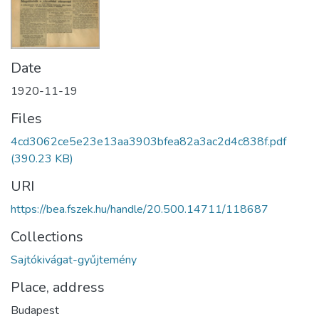
Date
1920-11-19
Files
4cd3062ce5e23e13aa3903bfea82a3ac2d4c838f.pdf
(390.23 KB)
URI
https://bea.fszek.hu/handle/20.500.14711/118687
Collections
Sajtókivágat-gyűjtemény
Place, address
Budapest