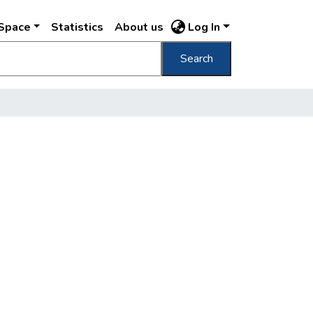
DSpace
Statistics
About us
Log In
Search