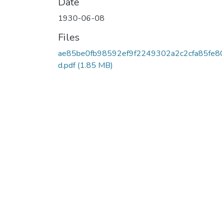
Date
1930-06-08
Files
ae85be0fb98592ef9f2249302a2c2cfa85fe8
d.pdf
(1.85 MB)