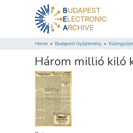
B
UDAPEST
E
LECTRONIC
A
RCHIVE
Home
Budapest Gyűjtemény
Különgyűjt
Három millió kiló 