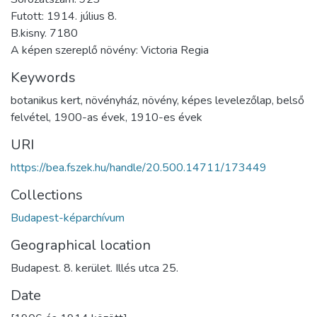
Futott: 1914. július 8.
B.kisny. 7180
A képen szereplő növény: Victoria Regia
Keywords
botanikus kert
,
növényház
,
növény
,
képes levelezőlap
,
belső
felvétel
,
1900-as évek
,
1910-es évek
URI
https://bea.fszek.hu/handle/20.500.14711/173449
Collections
Budapest-képarchívum
Geographical location
Budapest. 8. kerület. Illés utca 25.
Date