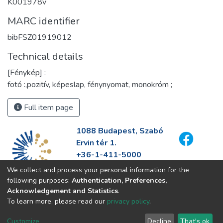
K001978v
MARC identifier
bibFSZ01919012
Technical details
[Fénykép] :
fotó :,pozitív, képeslap, fénynyomat, monokróm ;
Full item page
1088 Budapest, Szabó
Ervin tér 1.
+36-1-411-5000
info@fszek.hu
We collect and process your personal information for the
https://fszek.hu
following purposes:
Authentication, Preferences,
Acknowledgement and Statistics
.
To learn more, please read our
privacy policy
.
Customize
Decline
That's ok