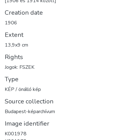
[1906 és 1914 között]
Creation date
1906
Extent
13,9x9 cm
Rights
Jogok: FSZEK
Type
KÉP / önálló kép
Source collection
Budapest-képarchívum
Image identifier
K001978