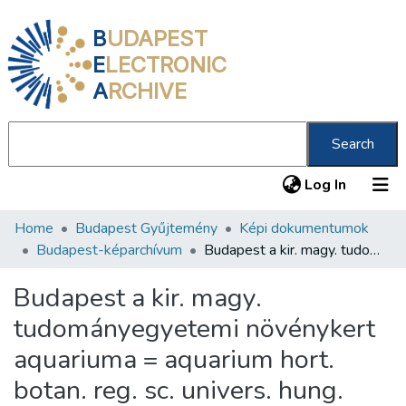
B
UDAPEST
E
LECTRONIC
A
RCHIVE
Search
(current
Log In
Home
Budapest Gyűjtemény
Képi dokumentumok
Communities & Collections
Budapest-képarchívum
Budapest a kir. magy. tudományegyetemi növénykert aquariuma = aquarium hort. botan. reg. sc. univers. hung.
All of DSpace
Budapest a kir. magy.
Statistics
tudományegyetemi növénykert
About us
aquariuma = aquarium hort.
botan. reg. sc. univers. hung.