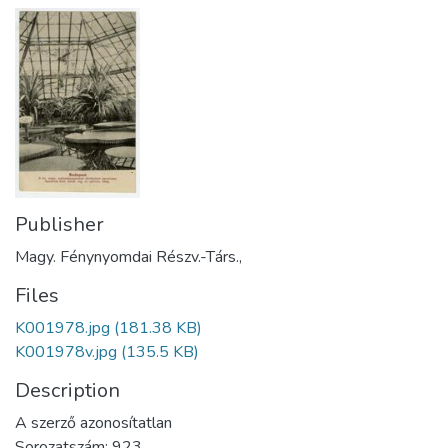
Publisher
Magy. Fénynyomdai Részv.-Társ.,
Files
K001978.jpg
(181.38 KB)
K001978v.jpg
(135.5 KB)
Description
A szerző azonosítatlan
Sorozatszám: 923