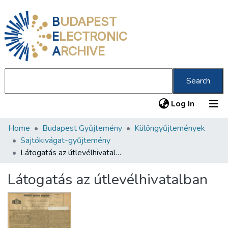
B
UDAPEST
E
LECTRONIC
A
RCHIVE
Search
(current
Log In
Home
Budapest Gyűjtemény
Különgyűjtemények
Communities & Collections
Sajtókivágat-gyűjtemény
All of DSpace
Látogatás az útlevélhivatalban
Statistics
Látogatás az útlevélhivatalban
About us