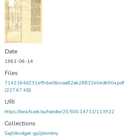
Date
1961-06-14
Files
7142164d231ef9cbe0bccaa82ab28832e0edb90a.pdf
(227.67 KB)
URI
https://bea.fszek.hu/handle/20.500.14711/113922
Collections
Sajtókivágat-gyűjtemény