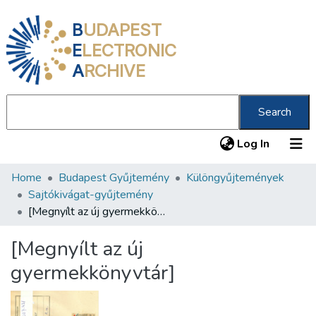
B
UDAPEST
E
LECTRONIC
A
RCHIVE
Search
(current
Log In
Home
Budapest Gyűjtemény
Különgyűjtemények
Communities & Collections
Sajtókivágat-gyűjtemény
All of DSpace
[Megnyílt az új gyermekkönyvtár]
Statistics
[Megnyílt az új
About us
gyermekkönyvtár]