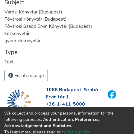
Subject
Városi Könyvtár (Budapest)
Fővárosi Könyvtár (Budapest)
Fővárosi Szabó Ervin Könyvtár (Budapest)
közkönyvtár
gyermekkönyvtár
Type
Text
Full item page
1088 Budapest, Szabó
Ervin tér 1.
+36-1-411-5000
info@fszek.hu
We collect and process your personal information for the
https://fszek.hu
following purposes:
Authentication, Preferences,
Acknowledgement and Statistics
.
To learn more, please read our
privacy policy
.