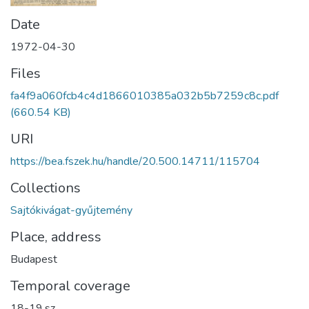
Date
1972-04-30
Files
fa4f9a060fcb4c4d1866010385a032b5b7259c8c.pdf
(660.54 KB)
URI
https://bea.fszek.hu/handle/20.500.14711/115704
Collections
Sajtókivágat-gyűjtemény
Place, address
Budapest
Temporal coverage
18-19.sz.