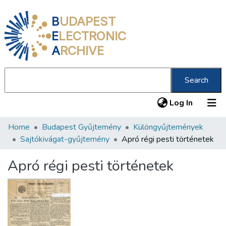
B
UDAPEST
E
LECTRONIC
A
RCHIVE
Search
(current
Log In
Home
Budapest Gyűjtemény
Különgyűjtemények
Communities & Collections
Sajtókivágat-gyűjtemény
Apró régi pesti történetek
All of DSpace
Apró régi pesti történetek
Statistics
About us