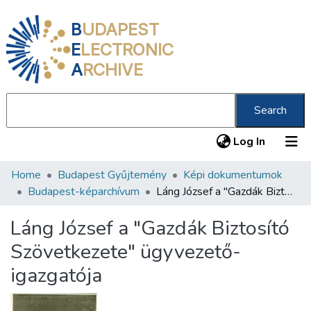
B
UDAPEST
E
LECTRONIC
A
RCHIVE
Search
(current
Log In
Home
Budapest Gyűjtemény
Képi dokumentumok
Communities & Collections
Budapest-képarchívum
Láng József a "Gazdák Biztosító Szövetkezete" ügyvezető-igazgatója
All of DSpace
Láng József a "Gazdák Biztosító
Statistics
Szövetkezete" ügyvezető-
About us
igazgatója