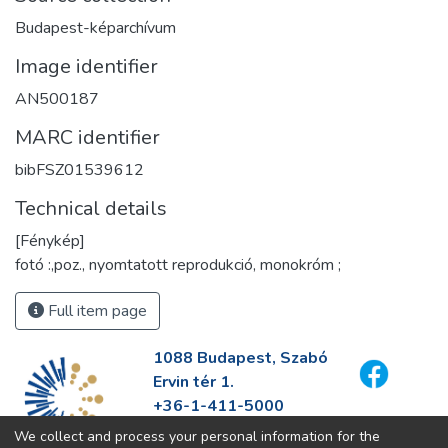
Budapest-képarchívum
Image identifier
AN500187
MARC identifier
bibFSZ01539612
Technical details
[Fénykép]
fotó :,poz., nyomtatott reprodukció, monokróm ;
Full item page
1088 Budapest, Szabó
Ervin tér 1.
+36-1-411-5000
info@fszek.hu
We collect and process your personal information for the