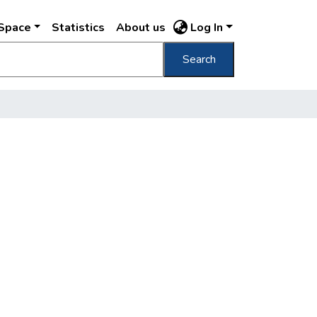
DSpace
Statistics
About us
Log In
Search