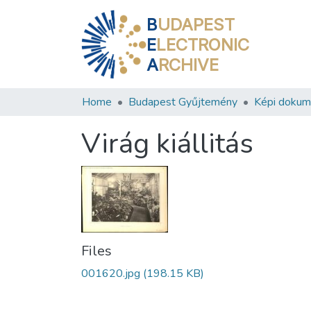
B
UDAPEST
E
LECTRONIC
A
RCHIVE
Home
Budapest Gyűjtemény
Képi doku
Virág kiállitás
Files
001620.jpg
(198.15 KB)