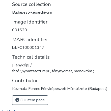
Source collection
Budapest-képarchívum
Image identifier
001620
MARC identifier
bibFOT00001347
Technical details
[Fénykép] /
fotó :,nyomtatott repr., fénynyomat, monokróm ;
Contributor
Kozmata Ferenc Fényképészeti Műintézete (Budapest)
Full item page