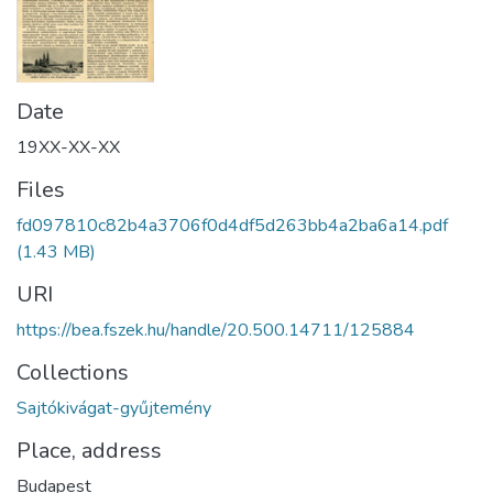
Date
19XX-XX-XX
Files
fd097810c82b4a3706f0d4df5d263bb4a2ba6a14.pdf
(1.43 MB)
URI
https://bea.fszek.hu/handle/20.500.14711/125884
Collections
Sajtókivágat-gyűjtemény
Place, address
Budapest