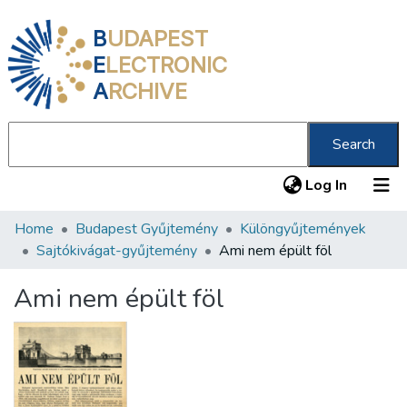
B
UDAPEST
E
LECTRONIC
A
RCHIVE
Search
(current
Log In
Home
Budapest Gyűjtemény
Különgyűjtemények
Communities & Collections
Sajtókivágat-gyűjtemény
Ami nem épült föl
All of DSpace
Ami nem épült föl
Statistics
About us