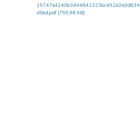
15747a4240b3444841323bc492d2e0d834
d5bd.pdf
(759.98 KB)