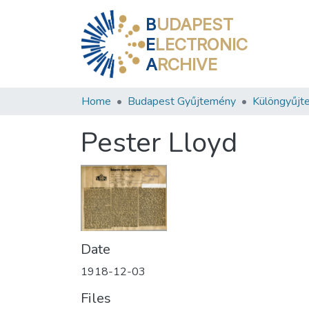
B
UDAPEST
E
LECTRONIC
A
RCHIVE
Home
Budapest Gyűjtemény
Különgyűjt
Pester Lloyd
Date
1918-12-03
Files