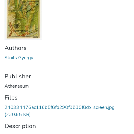
Authors
Stoits György
Publisher
Athenaeum
Files
240994476ac116b5f8fd290f9830f8cb_screen.jpg
(230.65 KB)
Description