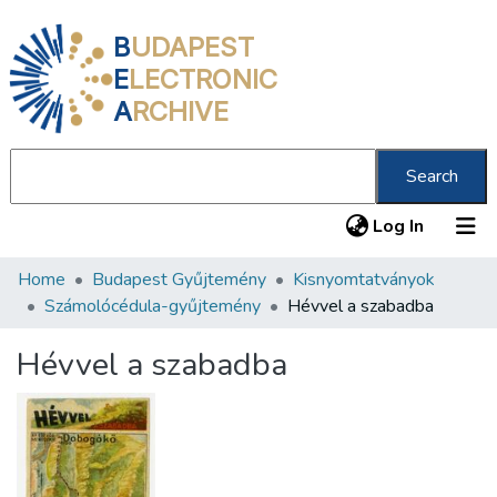
B
UDAPEST
E
LECTRONIC
A
RCHIVE
Search
(current
Log In
Home
Budapest Gyűjtemény
Kisnyomtatványok
Communities & Collections
Számolócédula-gyűjtemény
Hévvel a szabadba
All of DSpace
Hévvel a szabadba
Statistics
About us