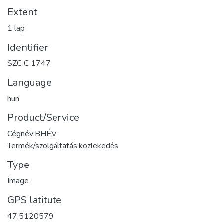
Extent
1 lap
Identifier
SZC C 1747
Language
hun
Product/Service
Cégnév:BHÉV
Termék/szolgáltatás:közlekedés
Type
Image
GPS latitute
47.5120579