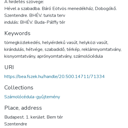
A hirdetés szövege:
Hével a szabadba. Báró Eötvös menedékház, Dobogókő.
Szentendre. BHÉV. turista terv
indulás: BHÉV. Buda-Pálffy tér
Keywords
tömegközlekedés
,
helyiérdekű vasút
,
helyközi vasút
,
kirándulás
,
hétvége
,
szabadidő
,
térkép
,
reklámnyomtatvány
,
kisnyomtatvány
,
aprónyomtatvány
,
számolócédula
URI
https://bea.fszek.hu/handle/20.500.14711/71334
Collections
Számolócédula-gyűjtemény
Place, address
Budapest. 1. kerület. Bem tér
Szentendre