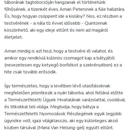
táborának tagtoborzóján hangzanak el történetünk
főhősének, a tizenkét éves Amari Petersnek a füle hallatára.
És, hogy hogyan csöppent ide a kislány? Nos, ez részben a
testvérének - a nála tíz évvel idősebb - Quintonnak
köszönhető, aki egy ideje eltűnt és nem ad magáról
életjelet.
Amari mindig is azt hiszi, hogy a testvére él valahol, és
amikor egy rendkívül különös csomagot kap a bátyjától
(nevezetesen egy ketyegő borítékot a szekrényében) ez a
hite csak tovább erősödik.
Így természetes, hogy a levélben lévő utasításoknak
megfelelően jelentkezik a nyári táborba, ahol feltárul előtte
a Természetfeletti Ügyek Hivatalának varázslattal, csodával,
és titkokkal teli világa. Megtudja, hogy bátyja a
Természetfeletti Nyomozások Részlegének egyik legjobb
ügynöke volt, igazi világklasszis, aki egy különleges akció
közben társával (Maria Van Helsing-gel) együtt eltűnt.