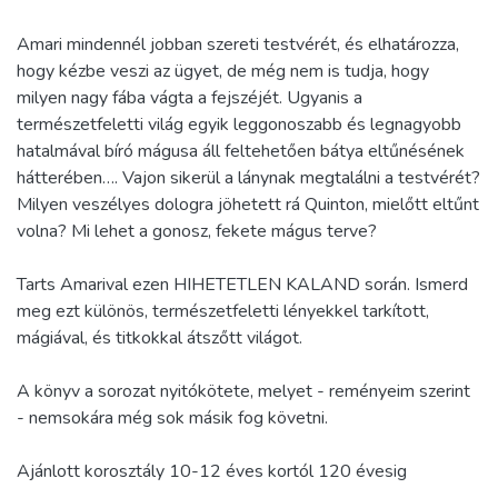
Amari mindennél jobban szereti testvérét, és elhatározza,
hogy kézbe veszi az ügyet, de még nem is tudja, hogy
milyen nagy fába vágta a fejszéjét. Ugyanis a
természetfeletti világ egyik leggonoszabb és legnagyobb
hatalmával bíró mágusa áll feltehetően bátya eltűnésének
hátterében…. Vajon sikerül a lánynak megtalálni a testvérét?
Milyen veszélyes dologra jöhetett rá Quinton, mielőtt eltűnt
volna? Mi lehet a gonosz, fekete mágus terve?
Tarts Amarival ezen HIHETETLEN KALAND során. Ismerd
meg ezt különös, természetfeletti lényekkel tarkított,
mágiával, és titkokkal átszőtt világot.
A könyv a sorozat nyitókötete, melyet - reményeim szerint
- nemsokára még sok másik fog követni.
Ajánlott korosztály 10-12 éves kortól 120 évesig