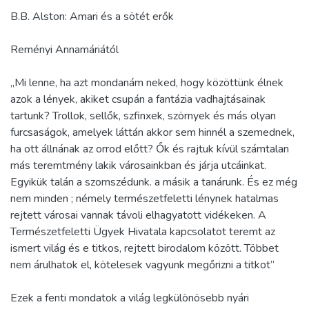
B.B. Alston: Amari és a sötét erők
Reményi Annamáriától
„Mi lenne, ha azt mondanám neked, hogy közöttünk élnek
azok a lények, akiket csupán a fantázia vadhajtásainak
tartunk? Trollok, sellők, szfinxek, szörnyek és más olyan
furcsaságok, amelyek láttán akkor sem hinnél a szemednek,
ha ott állnának az orrod előtt? Ők és rajtuk kívül számtalan
más teremtmény lakik városainkban és járja utcáinkat.
Egyikük talán a szomszédunk. a másik a tanárunk. És ez még
nem minden ; némely természetfeletti lénynek hatalmas
rejtett városai vannak távoli elhagyatott vidékeken. A
Természetfeletti Ügyek Hivatala kapcsolatot teremt az
ismert világ és e titkos, rejtett birodalom között. Többet
nem árulhatok el, kötelesek vagyunk megőrizni a titkot”
Ezek a fenti mondatok a világ legkülönösebb nyári