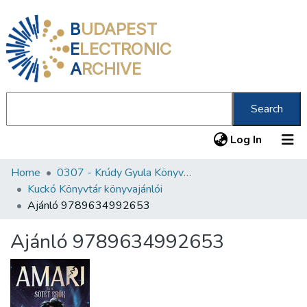
B
UDAPEST
E
LECTRONIC
A
RCHIVE
Search
(current
Log In
Home
0307 - Krúdy Gyula Könyvtár
Communities & Collections
Kuckó Könyvtár könyvajánlói
All of DSpace
Ajánló 9789634992653
Statistics
Ajánló 9789634992653
About us