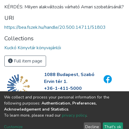
KÉRDÉS: Milyen alakváltozás várható Amari szobatársánál?
URI
https://bea.fszek.hu/handle/20.500.14711/51803
Collections
Kuckó Könyvtár könyvajánlói
Full item page
1088 Budapest, Szabó
Ervin tér 1.
+36-1-411-5000
info@fszek.hu
We collect and process your personal information for the
https://fszek.hu
following purposes:
Authentication, Preferences,
Acknowledgement and Statistics
.
To learn more, please read our
privacy policy
.
Customize
Decline
That's ok