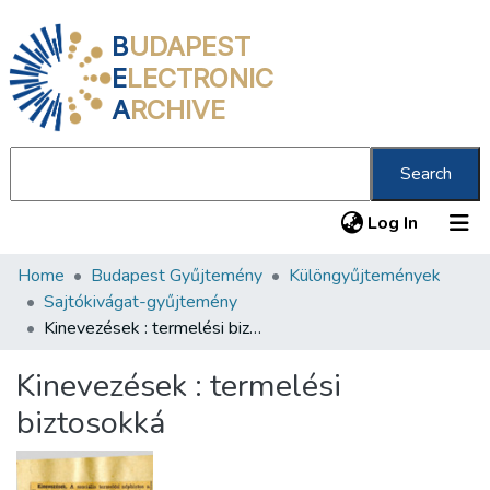
B
UDAPEST
E
LECTRONIC
A
RCHIVE
Search
(current
Log In
Home
Budapest Gyűjtemény
Különgyűjtemények
Communities & Collections
Sajtókivágat-gyűjtemény
All of DSpace
Kinevezések : termelési biztosokká
Statistics
Kinevezések : termelési
About us
biztosokká