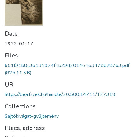
Date
1932-01-17
Files
651f91b8c36131974f4b29d20146463478b287b3.pdf
(825.11 KB)
URI
https://bea.fszek.hu/handle/20.500.14711/127318
Collections
Sajtókivágat-gyűjtemény
Place, address