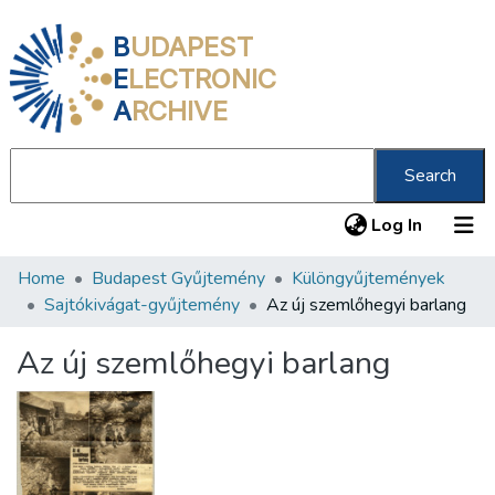
B
UDAPEST
E
LECTRONIC
A
RCHIVE
Search
(current
Log In
Home
Budapest Gyűjtemény
Különgyűjtemények
Communities & Collections
Sajtókivágat-gyűjtemény
Az új szemlőhegyi barlang
All of DSpace
Az új szemlőhegyi barlang
Statistics
About us