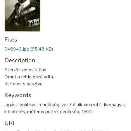
Files
040943.jpg
(95.48 KB)
Description
Szerző azonosítatlan
Címet a feldolgozó adta
Kartonra ragasztva
Keywords
jogász
,
politikus
,
rendőrség
,
vezető alkalmazott
,
díszmagyar
,
kitüntetés
,
műtermi portré
,
derékkép
,
1932
URI