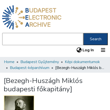
B
UDAPEST
E
LECTRONIC
A
RCHIVE
Search
(current
Log In
Home
Budapest Gyűjtemény
Képi dokumentumok
Communities & Collections
Budapest-képarchívum
[Bezegh-Huszágh Miklós budapesti főkapitány]
All of DSpace
[Bezegh-Huszágh Miklós
Statistics
budapesti főkapitány]
About us