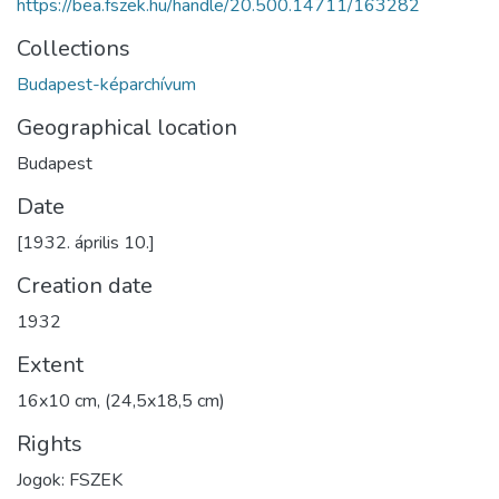
https://bea.fszek.hu/handle/20.500.14711/163282
Collections
Budapest-képarchívum
Geographical location
Budapest
Date
[1932. április 10.]
Creation date
1932
Extent
16x10 cm, (24,5x18,5 cm)
Rights
Jogok: FSZEK