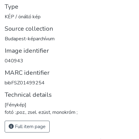
Type
KÉP / önálló kép
Source collection
Budapest-képarchívum
Image identifier
040943
MARC identifier
bibFSZ01499254
Technical details
[Fénykép]
fotó :,poz., zsel. ezüst, monokróm ;
Full item page