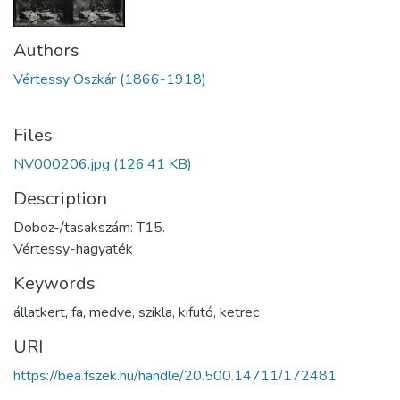
Authors
Vértessy Oszkár (1866-1918)
Files
NV000206.jpg
(126.41 KB)
Description
Doboz-/tasakszám: T15.
Vértessy-hagyaték
Keywords
állatkert
,
fa
,
medve
,
szikla
,
kifutó
,
ketrec
URI
https://bea.fszek.hu/handle/20.500.14711/172481