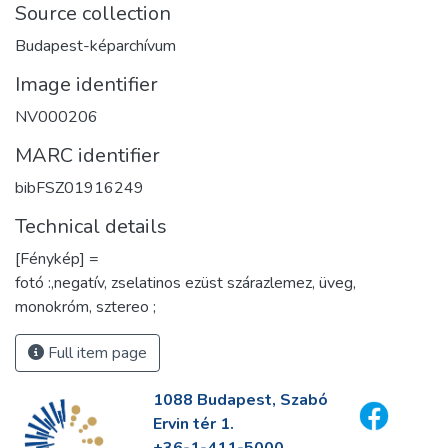
Source collection
Budapest-képarchívum
Image identifier
NV000206
MARC identifier
bibFSZ01916249
Technical details
[Fénykép] =
fotó :,negatív, zselatinos ezüst szárazlemez, üveg,
monokróm, sztereo ;
Full item page
1088 Budapest, Szabó
Ervin tér 1.