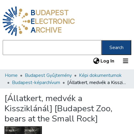
B
UDAPEST
E
LECTRONIC
A
RCHIVE
Search
(current
Log In
Home
Budapest Gyűjtemény
Képi dokumentumok
Communities & Collections
Budapest-képarchívum
[Állatkert, medvék a Kissziklánál] [Budapest Zoo, bears at the Small Rock]
All of DSpace
[Állatkert, medvék a
Statistics
Kissziklánál] [Budapest Zoo,
About us
bears at the Small Rock]