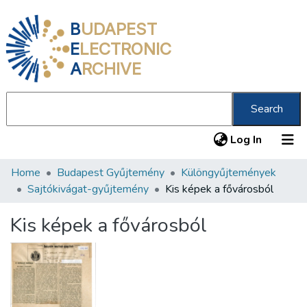
B
UDAPEST
E
LECTRONIC
A
RCHIVE
Search
(current
Log In
Home
Budapest Gyűjtemény
Különgyűjtemények
Communities & Collections
Sajtókivágat-gyűjtemény
Kis képek a fővárosból
All of DSpace
Kis képek a fővárosból
Statistics
About us