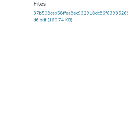
Files
37b508cab58ffea8ec932918dc86f6393526
d6.pdf
(160.74 KB)