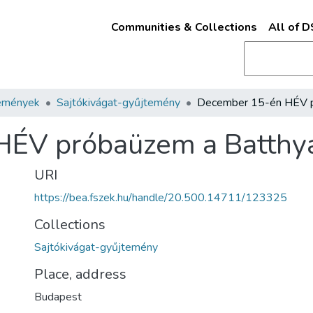
Communities & Collections
All of 
emények
Sajtókivágat-gyűjtemény
ÉV próbaüzem a Batthyá
URI
https://bea.fszek.hu/handle/20.500.14711/123325
Collections
Sajtókivágat-gyűjtemény
Place, address
Budapest