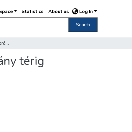
DSpace
Statistics
About us
Log In
Search
December 15-én HÉV próbaüzem a Batthyány térig
ny térig