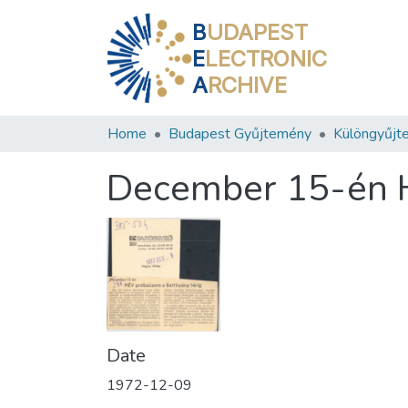
B
UDAPEST
E
LECTRONIC
A
RCHIVE
Home
Budapest Gyűjtemény
Különgyűjt
December 15-én H
Date
1972-12-09