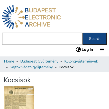
B
UDAPEST
E
LECTRONIC
A
RCHIVE
Search
(current
Log In
Home
Budapest Gyűjtemény
Különgyűjtemények
Communities & Collections
Sajtókivágat-gyűjtemény
Kocsisok
All of DSpace
Kocsisok
Statistics
About us