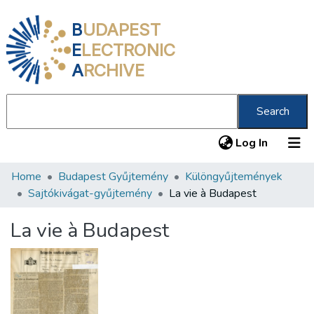
B
UDAPEST
E
LECTRONIC
A
RCHIVE
Search
(current
Log In
Home
Budapest Gyűjtemény
Különgyűjtemények
Communities & Collections
Sajtókivágat-gyűjtemény
La vie à Budapest
All of DSpace
La vie à Budapest
Statistics
About us