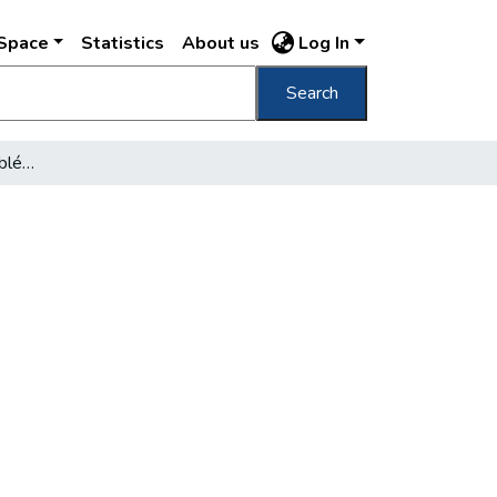
DSpace
Statistics
About us
Log In
Search
A megélhetés nagy problémáiból