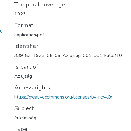
Temporal coverage
1923
Format
e6
application/pdf
Identifier
339-83-1923-05-06-Az-ujsag-001-001-kata210
Is part of
Az újság
Access rights
https://creativecommons.org/licenses/by-nc/4.0/
Subject
értelmiség
Type