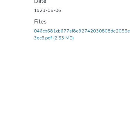
Date
1923-05-06
Files
046cb681cb677af8e92742030808de2055
3ec5.pdf
(2.53 MB)