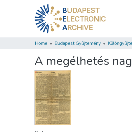
B
UDAPEST
E
LECTRONIC
A
RCHIVE
Home
Budapest Gyűjtemény
Különgyűjt
A megélhetés nag