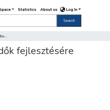
DSpace
Statistics
About us
Log In
Search
Egységes terv készül a budapesti gyógyfürdők fejlesztésére
dők fejlesztésére