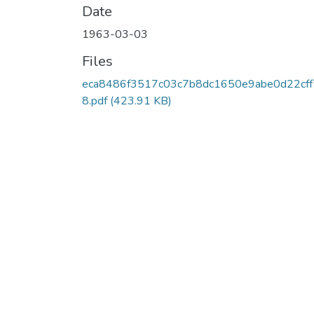
Date
1963-03-03
Files
eca8486f3517c03c7b8dc1650e9abe0d22cf
8.pdf
(423.91 KB)