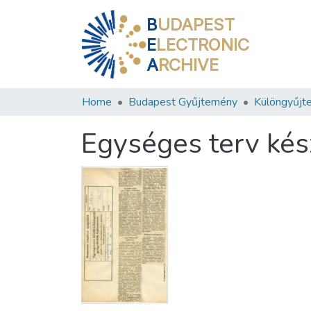
B
UDAPEST
E
LECTRONIC
A
RCHIVE
Home
Budapest Gyűjtemény
Különgyűjt
Egységes terv kés