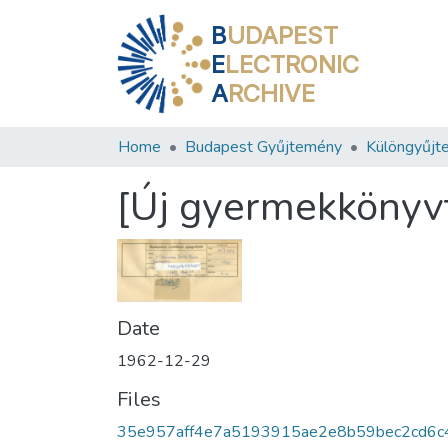
B
UDAPEST
E
LECTRONIC
A
RCHIVE
Home
Budapest Gyűjtemény
Különgyűjt
[Új gyermekkönyvt
Date
1962-12-29
Files
35e957aff4e7a5193915ae2e8b59bec2cd6c