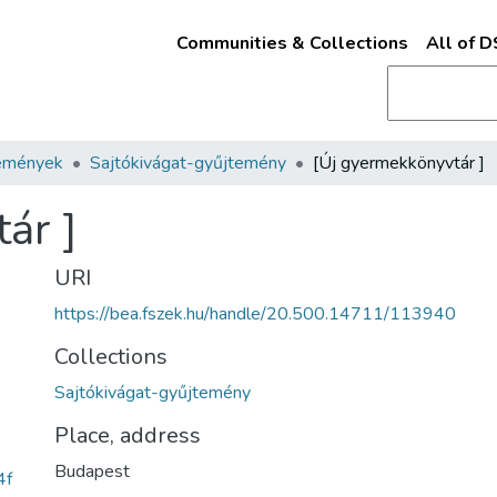
Communities & Collections
All of 
emények
Sajtókivágat-gyűjtemény
[Új gyermekkönyvtár ]
ár ]
URI
https://bea.fszek.hu/handle/20.500.14711/113940
Collections
Sajtókivágat-gyűjtemény
Place, address
Budapest
4f