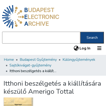
B
UDAPEST
E
LECTRONIC
A
RCHIVE
Search
(current
Log In
Home
Budapest Gyűjtemény
Különgyűjtemények
Communities & Collections
Sajtókivágat-gyűjtemény
All of DSpace
Itthoni beszélgetés a kiállítására készülő Amerigo Tottal
Statistics
Itthoni beszélgetés a kiállítására
About us
készülő Amerigo Tottal