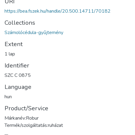
URI
https://bea.fszek.hu/handle/20.500.14711/70182
Collections
Számolócédula-gyűjtemény
Extent
1 lap
Identifier
SZC C 0875
Language
hun
Product/Service
Márkanév:Robur
Termék/szolgáltatás:ruházat