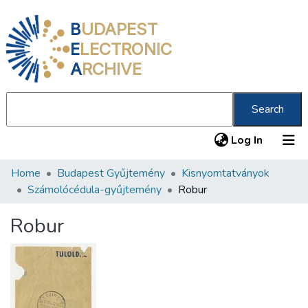
B
UDAPEST
E
LECTRONIC
A
RCHIVE
Search
(current
Log In
Home
Budapest Gyűjtemény
Kisnyomtatványok
Communities & Collections
Számolócédula-gyűjtemény
Robur
All of DSpace
Robur
Statistics
About us