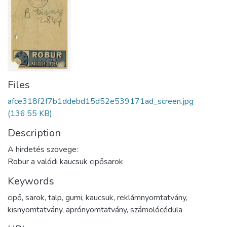
Files
afce318f2f7b1ddebd15d52e539171ad_screen.jpg
(136.55 KB)
Description
A hirdetés szövege:
Robur a valódi kaucsuk cipősarok
Keywords
cipő
,
sarok
,
talp
,
gumi
,
kaucsuk
,
reklámnyomtatvány
,
kisnyomtatvány
,
aprónyomtatvány
,
számolócédula