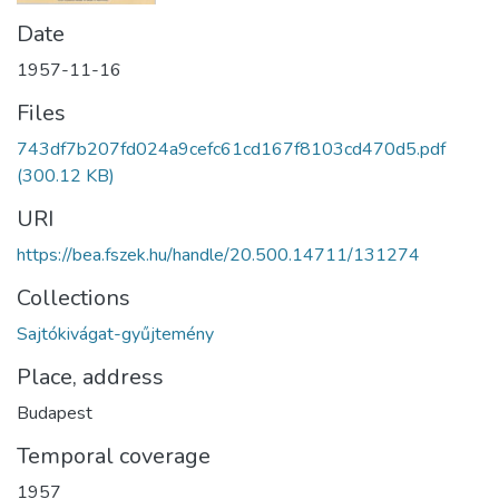
Date
1957-11-16
Files
743df7b207fd024a9cefc61cd167f8103cd470d5.pdf
(300.12 KB)
URI
https://bea.fszek.hu/handle/20.500.14711/131274
Collections
Sajtókivágat-gyűjtemény
Place, address
Budapest
Temporal coverage
1957