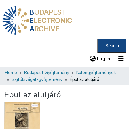
B
UDAPEST
E
LECTRONIC
A
RCHIVE
Search
(current
Log In
Home
Budapest Gyűjtemény
Különgyűjtemények
Communities & Collections
Sajtókivágat-gyűjtemény
Épül az aluljáró
All of DSpace
Épül az aluljáró
Statistics
About us