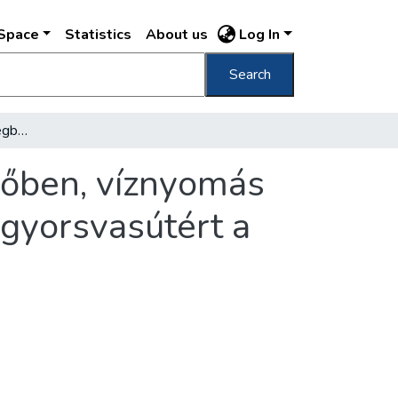
DSpace
Statistics
About us
Log In
Search
Huszonöt méter mélységben, sűrített levegőben, víznyomás és agyag ellen harcol a Tervért, a földalatti gyorsvasútért a Keszon-brigád
gőben, víznyomás
i gyorsvasútért a