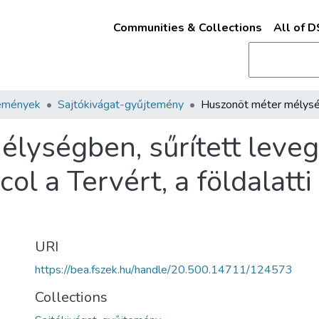
Communities & Collections
All of 
emények
Sajtókivágat-gyűjtemény
lységben, sűrített leve
ol a Tervért, a földalatt
URI
https://bea.fszek.hu/handle/20.500.14711/124573
Collections