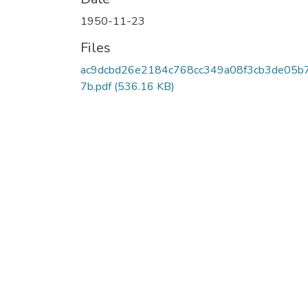
1950-11-23
Files
ac9dcbd26e2184c768cc349a08f3cb3de05b
7b.pdf
(536.16 KB)