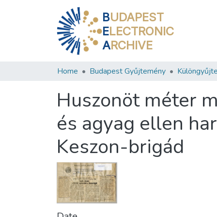
B
UDAPEST
E
LECTRONIC
A
RCHIVE
Home
Budapest Gyűjtemény
Különgyűjt
Huszonöt méter mé
és agyag ellen harc
Keszon-brigád
Date