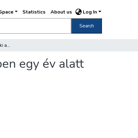
DSpace
Statistics
About us
Log In
Search
Húszezer élőfát vágtak ki a fővárosi kertekben egy év alatt
ben egy év alatt