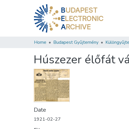
B
UDAPEST
E
LECTRONIC
A
RCHIVE
Home
Budapest Gyűjtemény
Különgyűjt
Húszezer élőfát vá
Date
1921-02-27