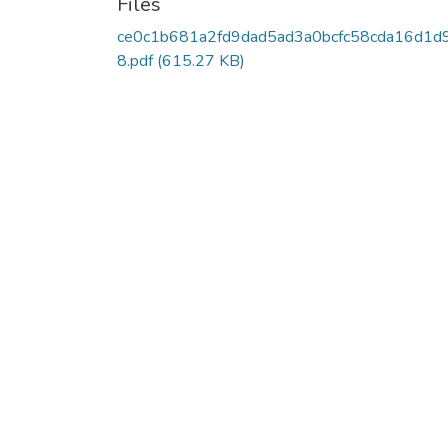
Files
ce0c1b681a2fd9dad5ad3a0bcfc58cda16d1d
8.pdf
(615.27 KB)