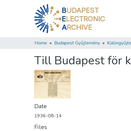
B
UDAPEST
E
LECTRONIC
A
RCHIVE
Home
Budapest Gyűjtemény
Különgyűjt
Till Budapest för 
Date
1936-08-14
Files