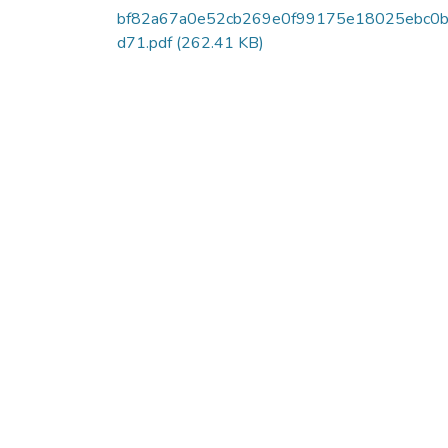
bf82a67a0e52cb269e0f99175e18025ebc0
d71.pdf
(262.41 KB)