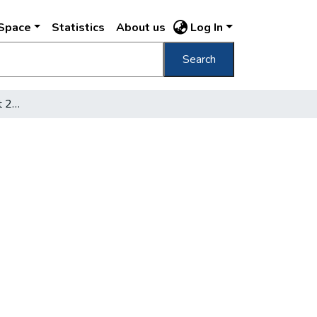
DSpace
Statistics
About us
Log In
Search
Till Budapest för krigiskt 250-arsminne