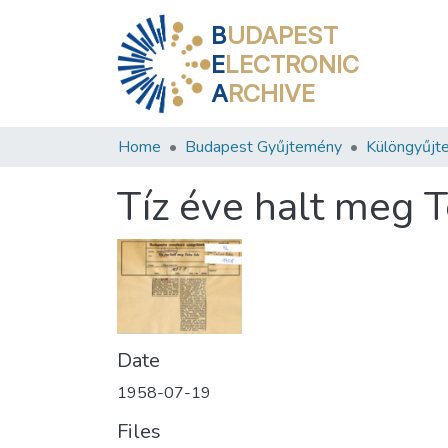
B
UDAPEST
E
LECTRONIC
A
RCHIVE
Home
Budapest Gyűjtemény
Különgyűjt
Tíz éve halt meg 
Date
1958-07-19
Files