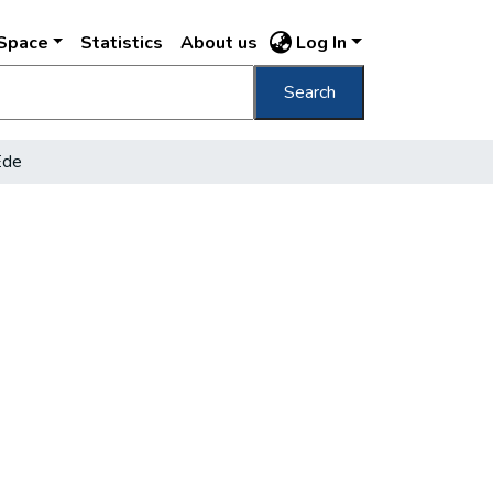
DSpace
Statistics
About us
Log In
Search
Ede