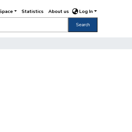
DSpace
Statistics
About us
Log In
Search