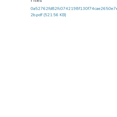
Files
0a52762fd82fc0742198f130f74cae2650e7
2b.pdf
(521.56 KB)