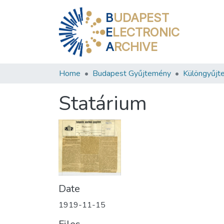
B
UDAPEST
E
LECTRONIC
A
RCHIVE
Home
Budapest Gyűjtemény
Különgyűjt
Statárium
Date
1919-11-15