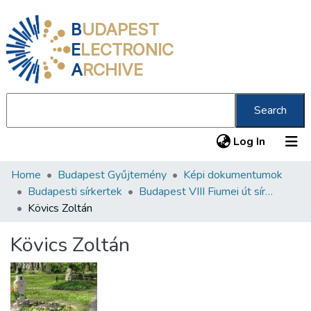
B
UDAPEST
E
LECTRONIC
A
RCHIVE
Search
(current
Log In
Home
Budapest Gyűjtemény
Képi dokumentumok
Communities & Collections
Budapesti sírkertek
Budapest VIII Fiumei út sírkert 2. rész
All of DSpace
Kövics Zoltán
Statistics
Kövics Zoltán
About us