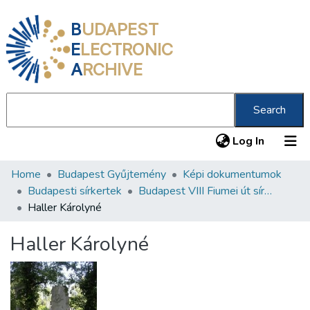
B
UDAPEST
E
LECTRONIC
A
RCHIVE
Search
(current
Log In
Home
Budapest Gyűjtemény
Képi dokumentumok
Communities & Collections
Budapesti sírkertek
Budapest VIII Fiumei út sírkert 2. rész
All of DSpace
Haller Károlyné
Statistics
Haller Károlyné
About us