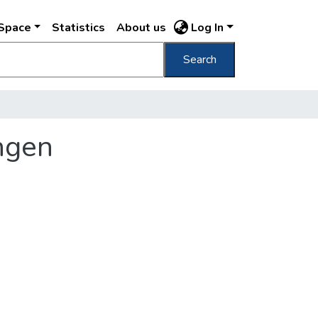
DSpace
Statistics
About us
Log In
Search
ängen