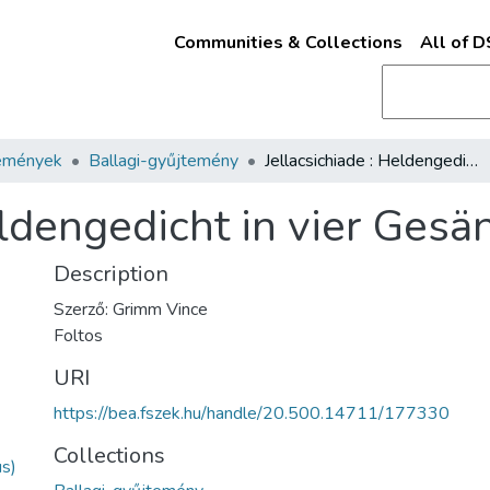
Communities & Collections
All of 
emények
Ballagi-gyűjtemény
Jellacsichiade : Heldengedicht in vier Gesängen
eldengedicht in vier Ges
Description
Szerző: Grimm Vince
Foltos
URI
https://bea.fszek.hu/handle/20.500.14711/177330
Collections
us)