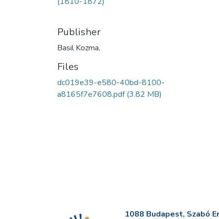
(1810-1872)
Publisher
Basil Kozma,
Files
dc019e39-e580-40bd-8100-
a8165f7e7608.pdf
(3.82 MB)
1088 Budapest, Szabó Erv