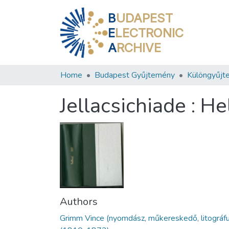
B
UDAPEST
E
LECTRONIC
A
RCHIVE
Home
Budapest Gyűjtemény
Különgyűjt
Jellacsichiade : H
Authors
Grimm Vince (nyomdász, műkereskedő, litográf