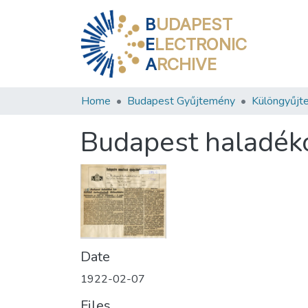
B
UDAPEST
E
LECTRONIC
A
RCHIVE
Home
Budapest Gyűjtemény
Különgyűjt
Budapest haladékot
Date
1922-02-07
Files