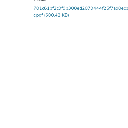
701c81bf2c9f9b300ed2079444f25f7ad0ecb
c.pdf
(600.42 KB)