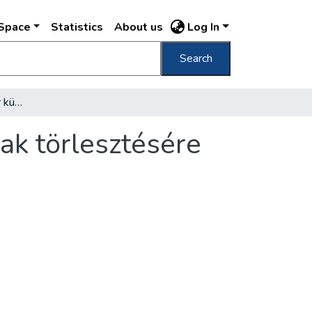
DSpace
Statistics
About us
Log In
Search
Budapest haladékot kér külföldi tartozásainak törlesztésére
ak törlesztésére