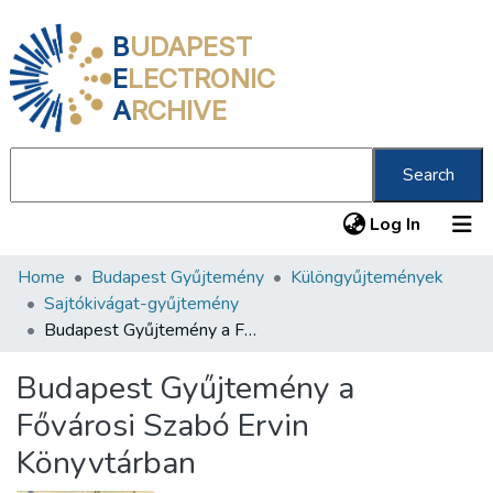
B
UDAPEST
E
LECTRONIC
A
RCHIVE
Search
(current
Log In
Home
Budapest Gyűjtemény
Különgyűjtemények
Communities & Collections
Sajtókivágat-gyűjtemény
All of DSpace
Budapest Gyűjtemény a Fővárosi Szabó Ervin Könyvtárban
Statistics
Budapest Gyűjtemény a
About us
Fővárosi Szabó Ervin
Könyvtárban