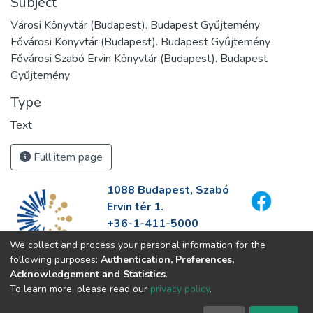
Subject
Városi Könyvtár (Budapest). Budapest Gyűjtemény
Fővárosi Könyvtár (Budapest). Budapest Gyűjtemény
Fővárosi Szabó Ervin Könyvtár (Budapest). Budapest
Gyűjtemény
Type
Text
Full item page
1088 Budapest, Szabó
Ervin tér 1.
+36-1-411-5000
info@fszek.hu
We collect and process your personal information for the
https://fszek.hu
following purposes:
Authentication, Preferences,
Acknowledgement and Statistics
.
To learn more, please read our
privacy policy
.