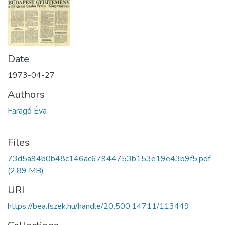
Date
1973-04-27
Authors
Faragó Éva
Files
73d5a94b0b48c146ac67944753b153e19e43b9f5.pdf
(2.89 MB)
URI
https://bea.fszek.hu/handle/20.500.14711/113449