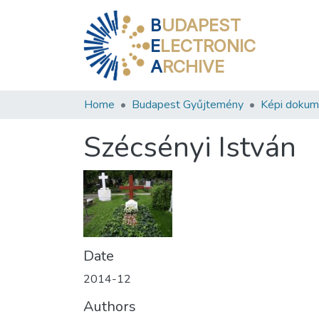
B
UDAPEST
E
LECTRONIC
A
RCHIVE
Home
Budapest Gyűjtemény
Képi doku
Szécsényi István
Date
2014-12
Authors