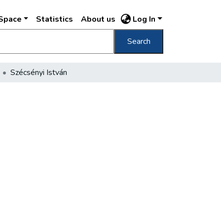
DSpace
Statistics
About us
Log In
Search
Szécsényi István