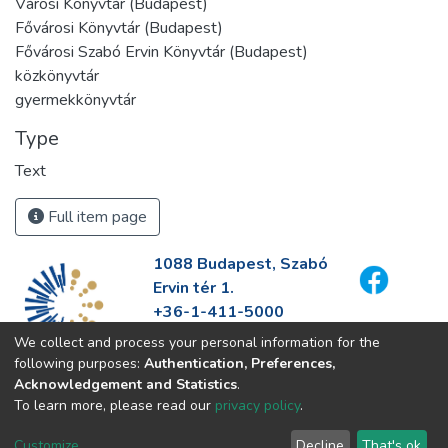
Városi Könyvtár (Budapest)
Fővárosi Könyvtár (Budapest)
Fővárosi Szabó Ervin Könyvtár (Budapest)
közkönyvtár
gyermekkönyvtár
Type
Text
Full item page
1088 Budapest, Szabó
Ervin tér 1.
+36-1-411-5000
info@fszek.hu
We collect and process your personal information for the
https://fszek.hu
following purposes:
Authentication, Preferences,
Acknowledgement and Statistics
.
To learn more, please read our
privacy policy
.
Customize
Decline
That's ok