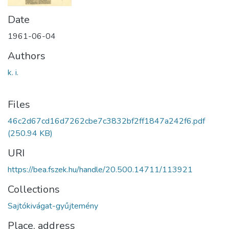
Date
1961-06-04
Authors
k. i.
Files
46c2d67cd16d7262cbe7c3832bf2ff1847a242f6.pdf
(250.94 KB)
URI
https://bea.fszek.hu/handle/20.500.14711/113921
Collections
Sajtókivágat-gyűjtemény
Place, address