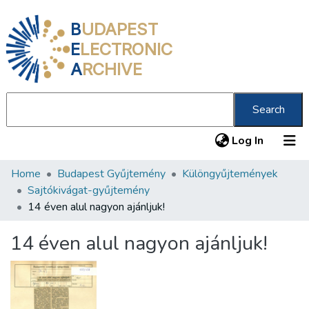
B
UDAPEST
E
LECTRONIC
A
RCHIVE
Search
(current
Log In
Home
Budapest Gyűjtemény
Különgyűjtemények
Communities & Collections
Sajtókivágat-gyűjtemény
All of DSpace
14 éven alul nagyon ajánljuk!
Statistics
14 éven alul nagyon ajánljuk!
About us