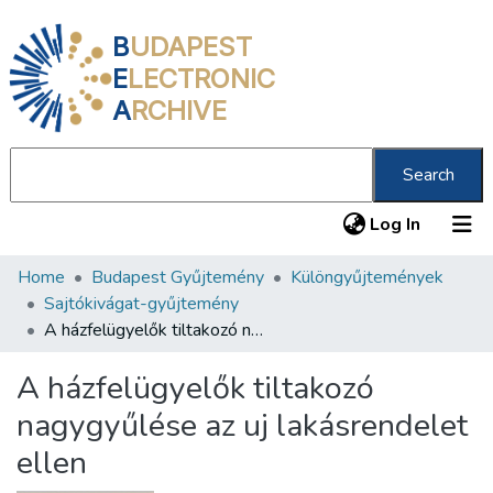
B
UDAPEST
E
LECTRONIC
A
RCHIVE
Search
(current
Log In
Home
Budapest Gyűjtemény
Különgyűjtemények
Communities & Collections
Sajtókivágat-gyűjtemény
All of DSpace
A házfelügyelők tiltakozó nagygyűlése az uj lakásrendelet ellen
Statistics
A házfelügyelők tiltakozó
About us
nagygyűlése az uj lakásrendelet
ellen