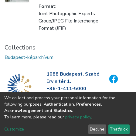
Format:
Joint Photographic Experts
Group/JPEG File Interchange
Format (JFIF)
Collections
Budapest-képarchívum
1088 Budapest, Szabó
Ervin tér 1.
+36-1-411-5000
info@fszek.hu
We collect and process your personal information for the
https://fszek.hu
following purposes:
Authentication, Preferences,
Acknowledgement and Statistics
.
To learn more, please read our
privacy policy
.
Customize
Decline
That's ok