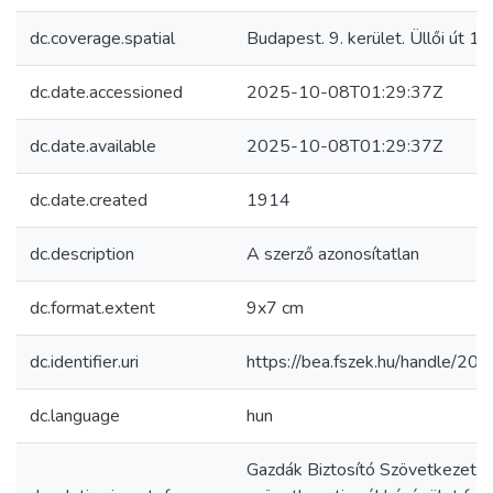
dc.coverage.spatial
Budapest. 9. kerület. Üllői út 1-
dc.date.accessioned
2025-10-08T01:29:37Z
dc.date.available
2025-10-08T01:29:37Z
dc.date.created
1914
dc.description
A szerző azonosítatlan
dc.format.extent
9x7 cm
dc.identifier.uri
https://bea.fszek.hu/handle/2
dc.language
hun
Gazdák Biztosító Szövetkezete