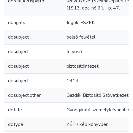
dc.relation.ispartof
szövetkezeti székházépület fela
[1913. dec. hó 6.]. - p. 47.
dc.rights
Jogok: FSZEK
dc.subject
belső felvétel
dc.subject
folyosó
dc.subject
biztosítóintézet
dc.subject
1914
dc.subject.other
Gazdák Biztosító Szövetkezete
dc.title
Gyorsjáratú személyfelvonóhoz 
dc.type
KÉP / kép könyvben