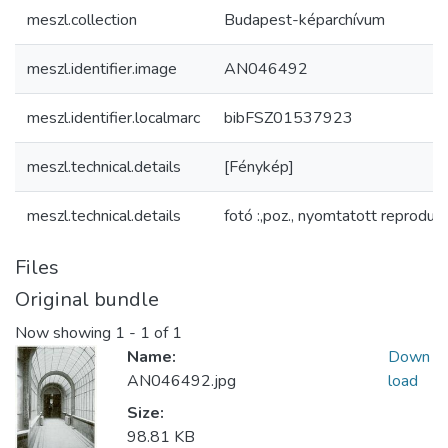
meszl.collection
Budapest-képarchívum
meszl.identifier.image
AN046492
meszl.identifier.localmarc
bibFSZ01537923
meszl.technical.details
[Fénykép]
meszl.technical.details
fotó :,poz., nyomtatott reproduk
Files
Original bundle
Now showing
1 - 1 of 1
Name:
Down
AN046492.jpg
load
Size:
98.81 KB