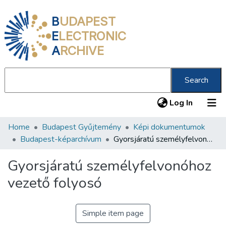
B
UDAPEST
E
LECTRONIC
A
RCHIVE
Search
(current
Log In
Home
Budapest Gyűjtemény
Képi dokumentumok
Communities & Collections
Budapest-képarchívum
Gyorsjáratú személyfelvonóhoz vezető folyosó
All of DSpace
Gyorsjáratú személyfelvonóhoz
Statistics
vezető folyosó
About us
Simple item page