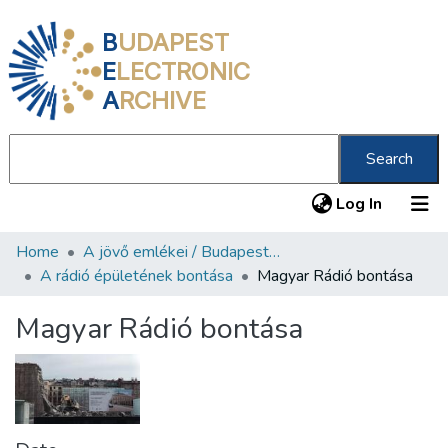
B
UDAPEST
E
LECTRONIC
A
RCHIVE
Search
(current
Log In
Home
A jövő emlékei / Budapest ma
Communities & Collections
A rádió épületének bontása
Magyar Rádió bontása
All of DSpace
Magyar Rádió bontása
Statistics
About us