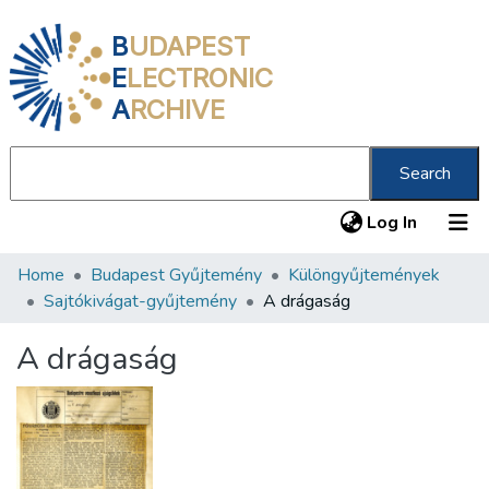
B
UDAPEST
E
LECTRONIC
A
RCHIVE
Search
(current
Log In
Home
Budapest Gyűjtemény
Különgyűjtemények
Communities & Collections
Sajtókivágat-gyűjtemény
A drágaság
All of DSpace
A drágaság
Statistics
About us