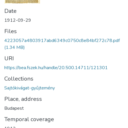
Date
1912-09-29
Files
4223057a4803917abd6349c0750c8e84bf272c78.pdf
(1.34 MB)
URI
https://bea.fszek.hu/handle/20.500.14711/121301
Collections
Sajtókivágat-gyűjtemény
Place, address
Budapest
Temporal coverage