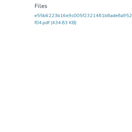
Files
e55b6223b16e9c005f2321481b8ade8a95
f04.pdf
(434.83 KB)