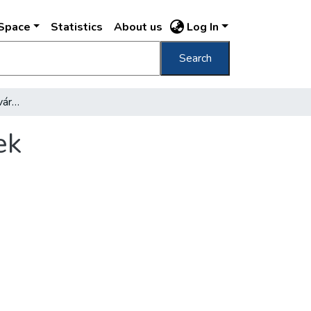
DSpace
Statistics
About us
Log In
Search
Uj utcaelnevezések és városrendezési tervek
ek