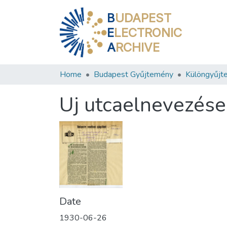
B
UDAPEST
E
LECTRONIC
A
RCHIVE
Home
Budapest Gyűjtemény
Különgyűjt
Uj utcaelnevezése
Date
1930-06-26