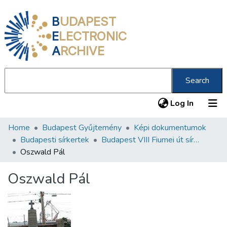
B
UDAPEST
E
LECTRONIC
A
RCHIVE
Search
(current
Log In
Home
Budapest Gyűjtemény
Képi dokumentumok
Communities & Collections
Budapesti sírkertek
Budapest VIII Fiumei út sírkert 3. rész
All of DSpace
Oszwald Pál
Statistics
Oszwald Pál
About us