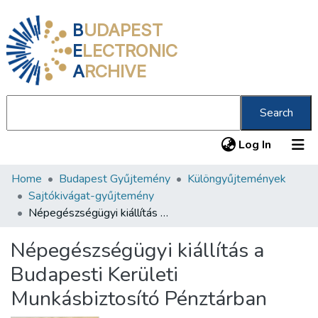
B
UDAPEST
E
LECTRONIC
A
RCHIVE
Search
(current
Log In
Home
Budapest Gyűjtemény
Különgyűjtemények
Communities & Collections
Sajtókivágat-gyűjtemény
All of DSpace
Népegészségügyi kiállítás a Budapesti Kerületi Munkásbiztosító Pénztárban
Statistics
Népegészségügyi kiállítás a
About us
Budapesti Kerületi
Munkásbiztosító Pénztárban