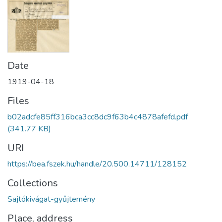
Date
1919-04-18
Files
b02adcfe85ff316bca3cc8dc9f63b4c4878afefd.pdf
(341.77 KB)
URI
https://bea.fszek.hu/handle/20.500.14711/128152
Collections
Sajtókivágat-gyűjtemény
Place, address