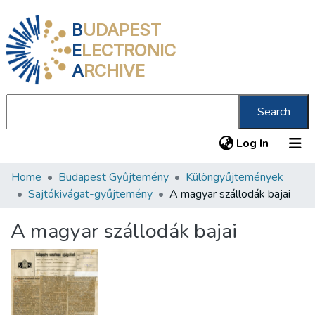
B
UDAPEST
E
LECTRONIC
A
RCHIVE
Search
(current
Log In
Home
Budapest Gyűjtemény
Különgyűjtemények
Communities & Collections
Sajtókivágat-gyűjtemény
A magyar szállodák bajai
All of DSpace
A magyar szállodák bajai
Statistics
About us