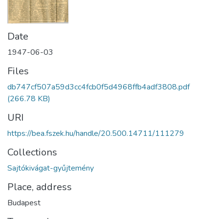
Date
1947-06-03
Files
db747cf507a59d3cc4fcb0f5d4968ffb4adf3808.pdf
(266.78 KB)
URI
https://bea.fszek.hu/handle/20.500.14711/111279
Collections
Sajtókivágat-gyűjtemény
Place, address
Budapest