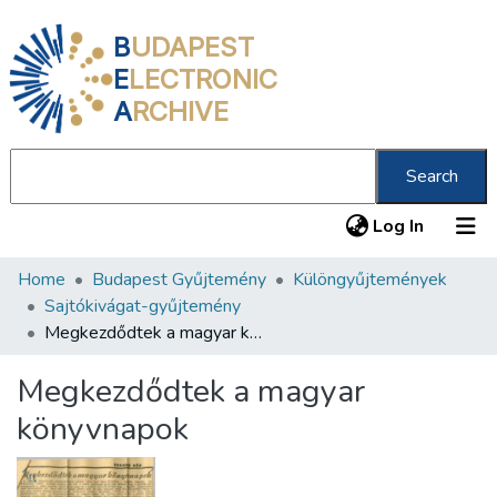
B
UDAPEST
E
LECTRONIC
A
RCHIVE
Search
(current
Log In
Home
Budapest Gyűjtemény
Különgyűjtemények
Communities & Collections
Sajtókivágat-gyűjtemény
All of DSpace
Megkezdődtek a magyar könyvnapok
Statistics
Megkezdődtek a magyar
About us
könyvnapok