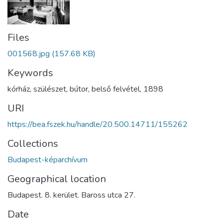
Files
001568.jpg
(157.68 KB)
Keywords
kórház
,
szülészet
,
bútor
,
belső felvétel
,
1898
URI
https://bea.fszek.hu/handle/20.500.14711/155262
Collections
Budapest-képarchívum
Geographical location
Budapest. 8. kerület. Baross utca 27.
Date