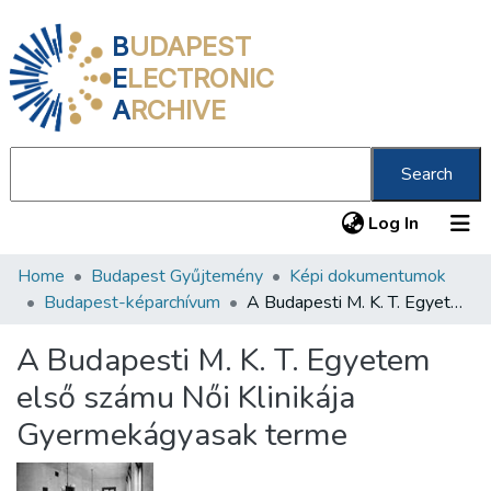
B
UDAPEST
E
LECTRONIC
A
RCHIVE
Search
(current
Log In
Home
Budapest Gyűjtemény
Képi dokumentumok
Communities & Collections
Budapest-képarchívum
A Budapesti M. K. T. Egyetem első számu Női Klinikája Gyermekágyasak terme
All of DSpace
A Budapesti M. K. T. Egyetem
Statistics
első számu Női Klinikája
About us
Gyermekágyasak terme