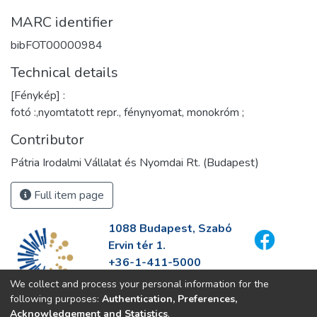
MARC identifier
bibFOT00000984
Technical details
[Fénykép] :
fotó :,nyomtatott repr., fénynyomat, monokróm ;
Contributor
Pátria Irodalmi Vállalat és Nyomdai Rt. (Budapest)
Full item page
1088 Budapest, Szabó
Ervin tér 1.
+36-1-411-5000
info@fszek.hu
We collect and process your personal information for the
https://fszek.hu
following purposes:
Authentication, Preferences,
Acknowledgement and Statistics
.