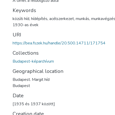
A címet a feldolgozó adta
Keywords
közúti híd
,
hídépítés
,
acélszerkezet
,
munkás
,
munkavégzé
1930-as évek
URI
https://bea.fszek.hu/handle/20.500.14711/171754
Collections
Budapest-képarchívum
Geographical location
Budapest. Margit híd
Budapest
Date
[1935 és 1937 között]
Creation date