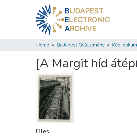
B
UDAPEST
E
LECTRONIC
A
RCHIVE
Home
Budapest Gyűjtemény
Képi doku
[A Margit híd átép
Files