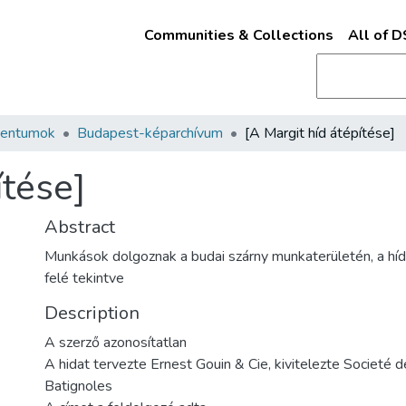
Communities & Collections
All of 
mentumok
Budapest-képarchívum
[A Margit híd átépítése]
ítése]
Abstract
Munkások dolgoznak a budai szárny munkaterületén, a hí
felé tekintve
Description
A szerző azonosítatlan
A hidat tervezte Ernest Gouin & Cie, kivitelezte Societé 
Batignoles