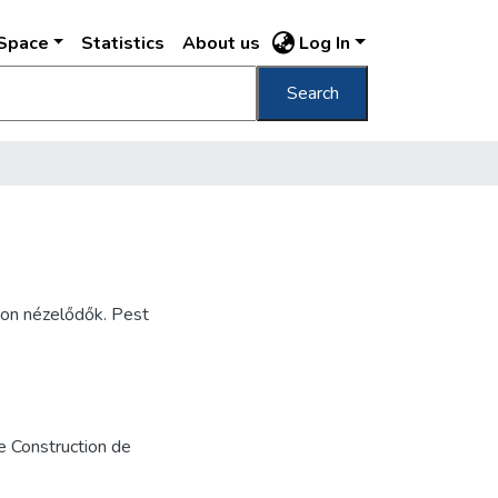
DSpace
Statistics
About us
Log In
Search
don nézelődők. Pest
de Construction de