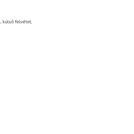
s
,
külső felvétel
,